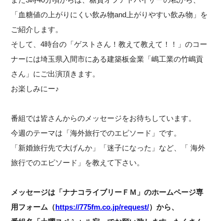
「血糖値の上がりにくい飲み物and上がりやすい飲み物」を
ご紹介します。
そして、4時台の「
ゲストさん！教えて教えて！！」のコー
ナーには
埼玉県入間市にある建築板金業「嶋工業の竹嶋貢
さん」
にご出演頂きます。
お楽しみにー♪
番組では皆さんからのメッセージをお待ちしています。
今週のテーマは「
海外旅行でのエピソード」です。
「新婚旅行先で大げんか」「迷子になった」など、
「
海外
旅行での
エピソード」を
教えて下さい。
メッセージは「ナナコライブリーＦＭ」
のホームページ専
用フォーム（
https://775fm.co.jp/request/
）から、