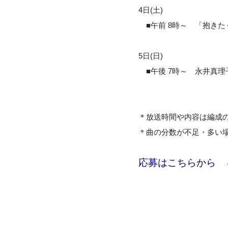
4日(土)
■午前 8時～ 「抱きたく
5日(日)
■午後 7時～ 永井真理子
＊放送時間や内容は編成
＊曲の分数が不足・多い
応募はこちらから