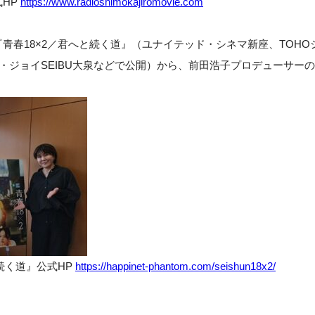
HP
https://www.radioshimokajiromovie.com
青春18×2／君へと続く道』（ユナイテッド・シネマ新座、TOH
・ジョイSEIBU大泉などで公開）から、前田浩子プロデューサー
！
続く道』公式HP
https://happinet-phantom.com/seishun18x2/