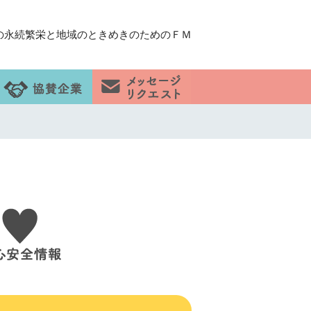
の永続繁栄と地域のときめきのためのＦＭ
」