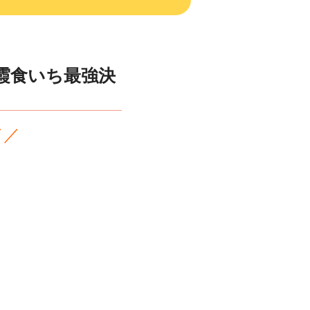
朝霞食いち最強決
／／