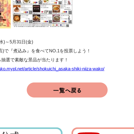
水)～5月31日(金)
店)で『煮込み』を食べてNO.1を投票しよう！
ら抽選で素敵な景品が当たります！
ako.mypl.net/article/shokuichi_asaka-shiki-niiza-wako/