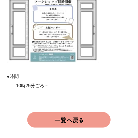
●時間
10時25分ごろ～