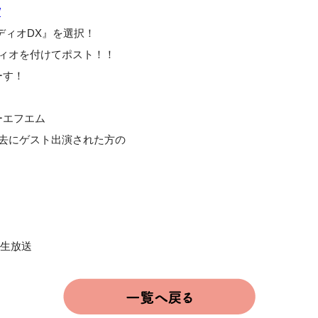
/
ディオDX』を選択！
ディオを付けてポスト！！
ーす！
ーエフエム
て過去にゲスト出演された方の
・生放送