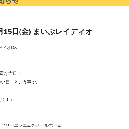
15日(金) まいぷレイディオ
ディオDX
貴重な吉日！
いい日！という事で、
えて！」
イブリーエフエムのメールホーム