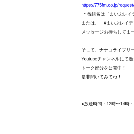
https://775fm.co.jp/request
＊番組名は『まいぷレイ
または、 #まいぷレイ
メッセージお待ちしてま
そして、ナナコライブリ
Youtubeチャンネルに
トーク部分を公開中！
是非聞いてみてね！
●放送時間：12時〜14時