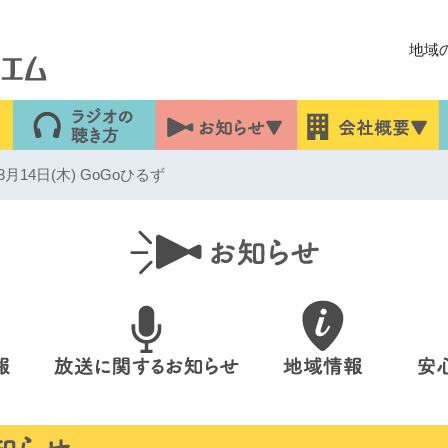
地域
14日(木) GoGoひるず