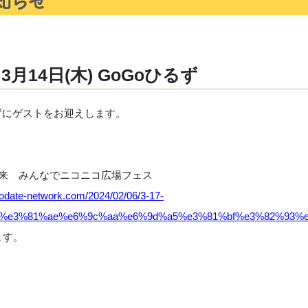
月14日(木) GoGoひるず
ひるずにゲストをお迎えします。
の未来 みんなでニコニコ広場フェス
osodate-network.com/2024/02/06/3-17-
%e3%81%ae%e6%9c%aa%e6%9d%a5%e3%81%bf%e3%82%93%
ます。