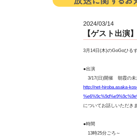
2024/03/14
【ゲスト出演】3
3月14日(木)のGoGo
●出演
3/17(日)開催 朝霞
http://net-hiroba.asaka-k
%e6%9c%9d%e9%9c%9e
についてお話しいただき
●時間
13時25分ごろ～