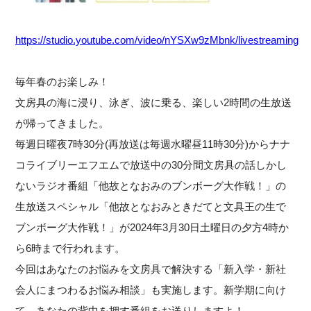
https://studio.youtube.com/video/nYSXw9zMbnk/livestreaming
毎年春のお楽しみ！
文房具の海に浸り、泳ぎ、波に乗る、楽しい2時間の生放送
が帰ってきました。
毎週日曜夜7時30分(再放送は毎週水曜昼11時30分)からナナ
コライブリーエフエムで放送中の30分間文房具の話しかし
ないラジオ番組「他故となおみのブンボーグ大作戦！」の
生放送スペシャル「他故となおみときだてと文具王の生で
ブンボーグ大作戦！」が2024年3月30日土曜日の夕方4時か
ら6時まで行われます。
今回はあなたのお悩みを文房具で解決する「新入学・新社
会人にまつわるお悩み相談」も実施します。新学期に向け
て、あなたの背中を押す番組をお送りしますよ！