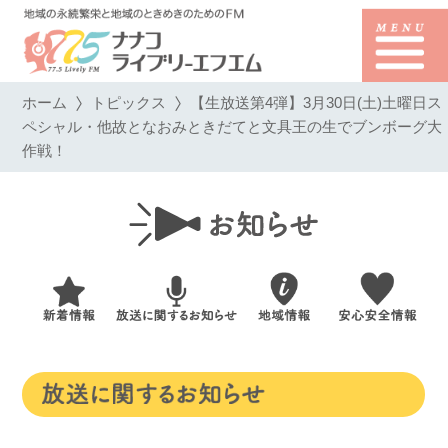
ホーム
トピックス
【生放送第4弾】3月30日(土)土曜日ス
ペシャル・他故となおみときだてと文具王の生でブンボーグ大
作戦！