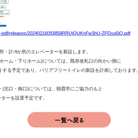
cms-pdf/releases/20240216093858RRUjQUKnFw3hU-ZPDxa5iQ.pdf
か所・計:4か所のエレベーターを新設します。
りホーム・下りホーム)については、既存改札口の向かい側に
備 する予定であり、バリアフリートイレの新設を計画しております
 (北口・南口)については、朝霞市にご協力のもと
ーターを設置予定です。