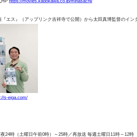
HP
https://movies.kadokawa.co.jp/minasachi/
映画『エス』（アップリンク吉祥寺で公開）から太田真博監督のイン
s://s-eiga.com/
夜24時（土曜日午前0時）～25時／再放送 毎週土曜日11時～12時