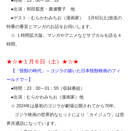
●時間：15：00～18：59
●出演：和田梨恵・廣瀬響子 他
●ゲスト：むらかわみちお（漫画家） 1月6日(土)放送の
特番の番宣とマンガのお話をお伺いします。
☆ １時間拡大版。マンガやアニメなどサブカルを語る４
時間。
★☆★
１月６日（土）
★☆★
【「怪獣の時代」～ゴジラの築いた日本怪獣映画のフィ
ールドで～】
●時間：23：00～01：59（収録番組）
●出演：むらかわみちお（漫画家）他
☆ 2024年は最初のゴジラが劇場公開されてから70年。
ゴジラ映画の世界的なヒットにより「カイジュウ」は世
界共通語になっています。