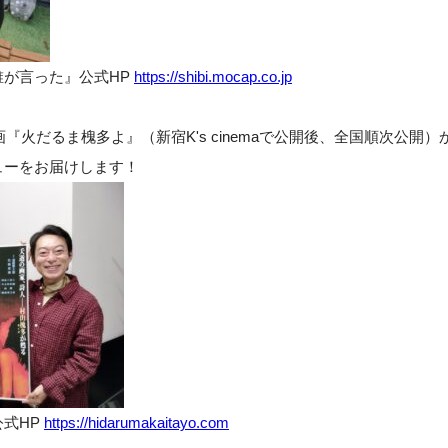
誰が言った』公式HP
https://shibi.mocap.co.jp
画『火だるま槐多よ』（新宿K's cinemaで公開後、全国順次公開）
ューをお届けします！
式HP
https://hidarumakaitayo.com