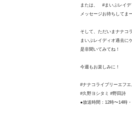
または、 #まいぷレイ
メッセージお待ちしてま
そして、ただいまナナコライ
まいぷレイディオ過去に
是非聞いてみてね！
今週もお楽しみに！
#ナナコライブリーエフエ
#久野ヨシタミ #野田詩
●放送時間：12時〜14時