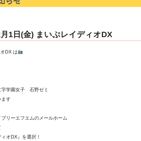
月1日(金) まいぷレイディオDX
オDX は
文字学園女子 石野ゼミ
います
イブリーエフエムのメールホーム
/
ィオDX』を選択！