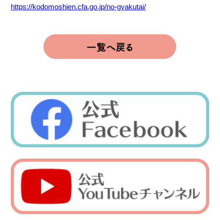
https://kodomoshien.cfa.go.jp/no-gyakutai/