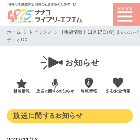
ホーム
トピックス
【番組情報】11月17日(金) まいぷレイ
ディオDX
2023/11/16