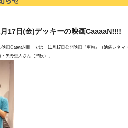
17日(金)デッキーの映画CaaaaN!!!!
の映画CaaaaN!!!!」では、11月17日公開映画『車軸』（池袋シネ
演・矢野聖人さん（潤役）。