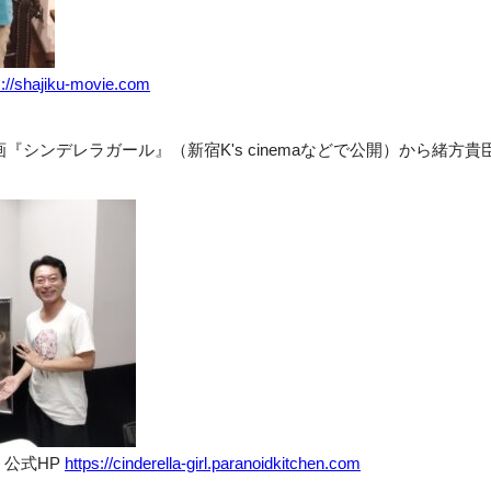
s://shajiku-movie.com
画『シンデレラガール』（新宿K's cinemaなどで公開）から緒方
』公式HP
https://cinderella-girl.paranoidkitchen.com