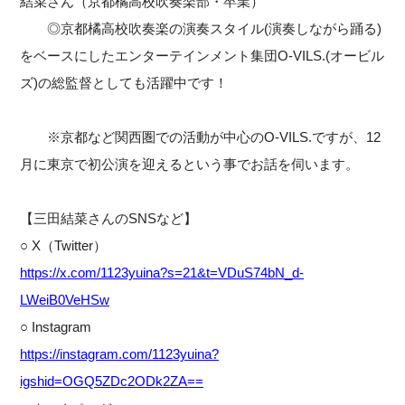
結菜さん（京都橘高校吹奏楽部・卒業）
◎京都橘高校吹奏楽の演奏スタイル(演奏しながら踊る)
をベースにしたエンターテインメント集団O-VILS.(オービル
ズ)の総監督としても活躍中です！
※京都など関西圏での活動が中心のO-VILS.ですが、12
月に東京で初公演を迎えるという事でお話を伺います。
【三田結菜さんのSNSなど】
○ X（Twitter）
https://x.com/1123yuina?s=21&t=VDuS74bN_d-
LWeiB0VeHSw
○ Instagram
https://instagram.com/1123yuina?
igshid=OGQ5ZDc2ODk2ZA==