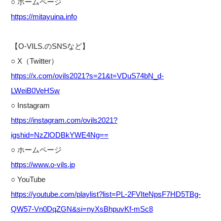
○ ホームページ
https://mitayuina.info
【O-VILS.のSNSなど】
○ X（Twitter）
https://x.com/ovils2021?s=21&t=VDuS74bN_d-
LWeiB0VeHSw
○ Instagram
https://instagram.com/ovils2021?
igshid=NzZlODBkYWE4Ng==
○ ホームページ
https://www.o-vils.jp
○ YouTube
https://youtube.com/playlist?list=PL-2FVIteNpsF7HD5TBg-
QW57-Vn0DqZGN&si=nyXsBhpuvKf-mSc8