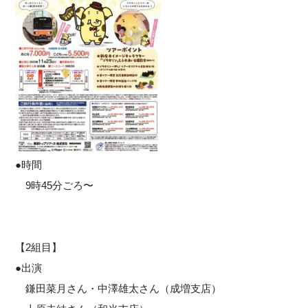
●時間
9時45分ごろ〜
【2組目】
●出演
鎌田菜月さん・中澤雄太さん（成増支店）