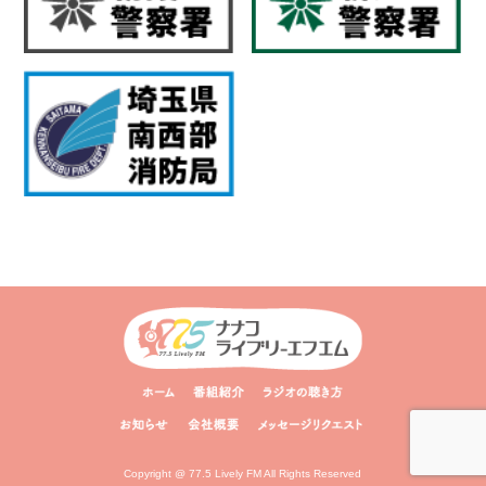
Copyright @ 77.5 Lively FM All Rights Reserved