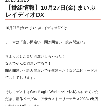
【番組情報】10月27日(金) まいぷ
レイディオDX
10月27日(金)のまいぷレイディオDX は
テーマは「言い間違い・聞き間違い・読み間違い」
ちょっとした言い間違いしちゃった！
なんでそんな間違いする？！
聞き間違い・読み間違いで全然違った！などエピソードお
待ちしております。
そしてゲストはGes Ｂagle Worksの中村梢さんに来ていた
だき、新作ベーグル・アサカストーリーテラス2023の出店
の件などお伺いします。