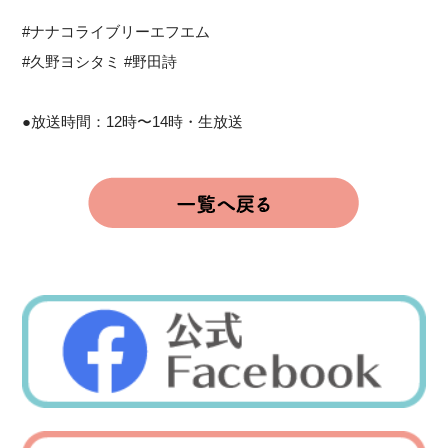
#ナナコライブリーエフエム
#久野ヨシタミ #野田詩
●放送時間：12時〜14時・生放送