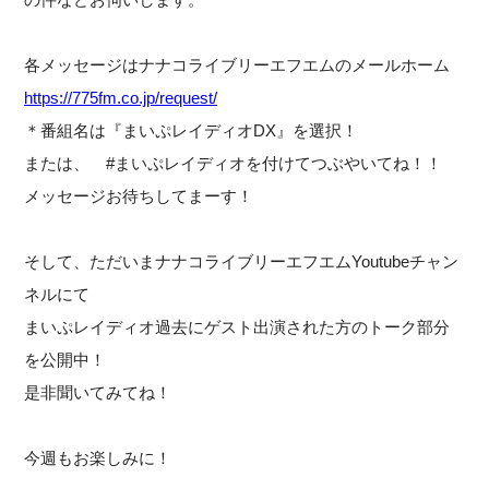
各メッセージはナナコライブリーエフエムのメールホーム
https://775fm.co.jp/request/
＊番組名は『まいぷレイディオDX』を選択！
または、 #まいぷレイディオを付けてつぶやいてね！！
メッセージお待ちしてまーす！
そして、ただいまナナコライブリーエフエムYoutubeチャン
ネルにて
まいぷレイディオ過去にゲスト出演された方のトーク部分
を公開中！
是非聞いてみてね！
今週もお楽しみに！