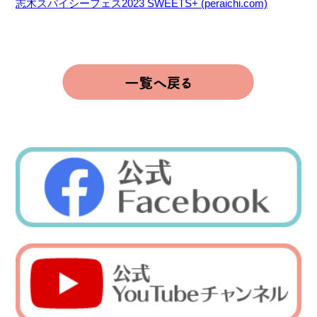
志木スパイシーフェス2023 SWEETS+ (peraichi.com)