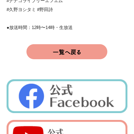
#ナナコライブリーエフエム
#久野ヨシタミ #野田詩
●放送時間：12時〜14時・生放送