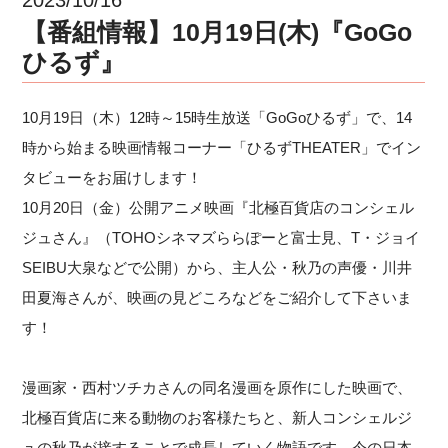
【番組情報】10月19日(木)『GoGo
ひるず』
10月19日（木）12時～15時生放送「GoGoひるず」で、14
時から始まる映画情報コーナー「ひるずTHEATER」でイン
タビューをお届けします！
10月20日（金）公開アニメ映画『北極百貨店のコンシェル
ジュさん』（TOHOシネマズららぽーと富士見、T・ジョイ
SEIBU大泉などで公開）から、主人公・秋乃の声優・川井
田夏海さんが、映画の見どころなどをご紹介して下さいま
す！
漫画家・西村ツチカさんの同名漫画を原作にした映画で、
北極百貨店に来る動物のお客様たちと、新人コンシェルジ
ュの秋乃が接することで成長していく物語です。今の日本