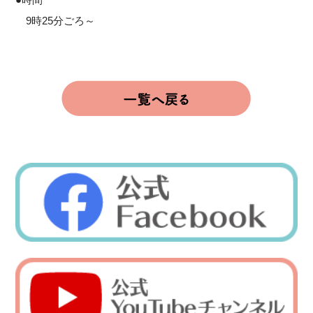
9時25分ごろ～