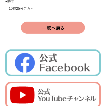
●時間
10時25分ごろ～