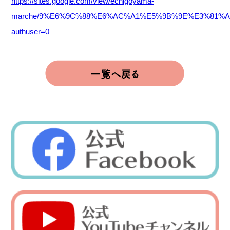
https://sites.google.com/view/echigoyama-
marche/9%E6%9C%88%E6%AC%A1%E5%9B%9E%E3%81%
authuser=0