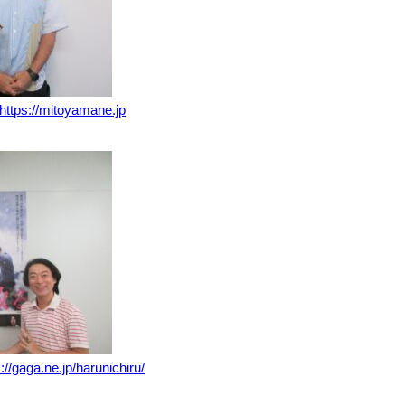
https://mitoyamane.jp
://gaga.ne.jp/harunichiru/