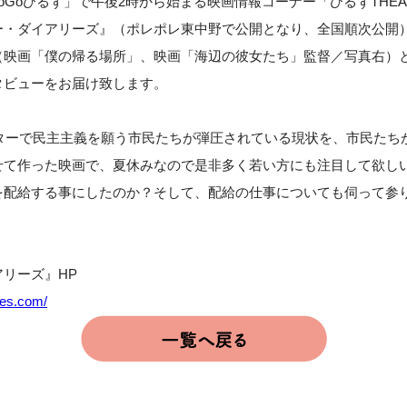
GoGoひるず」で午後2時から始まる映画情報コーナー「ひるずTHEAT
ー・ダイアリーズ』（ポレポレ東中野で公開となり、全国順次公開
映画「僕の帰る場所」、映画「海辺の彼女たち」監督／写真右）と、
タビューをお届け致します。
デターで民主主義を願う市民たちが弾圧されている現状を、市民たち
せて作った映画で、夏休みなので是非多く若い方にも注目して欲し
を配給する事にしたのか？そして、配給の仕事についても伺って参
リーズ』HP
ies.com/