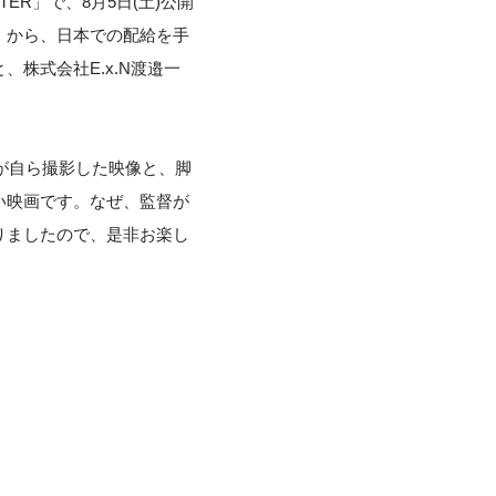
ER」で、8月5日(土)公開
）から、日本での配給を手
株式会社E.x.N渡邉一
が自ら撮影した映像と、脚
い映画です。なぜ、監督が
りましたので、是非お楽し