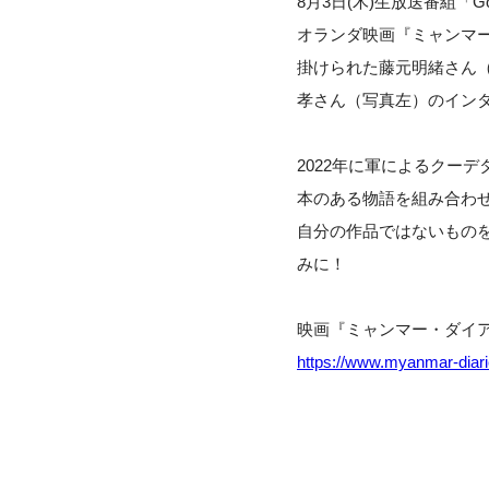
8月3日(木)生放送番組「
オランダ映画『ミャンマ
掛けられた藤元明緒さん（
孝さん（写真左）のイン
2022年に軍によるクー
本のある物語を組み合わ
自分の作品ではないもの
みに！
映画『ミャンマー・ダイア
https://www.myanmar-diar