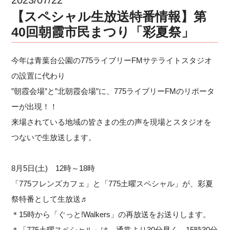
【スペシャル生放送特番情報】第
40回朝霞市民まつり「彩夏祭」
今年は青葉台公園の775ライブリーFMサテライトスタジオ
の設置に代わり
”朝霞会場”と”北朝霞会場”に、775ライブリーFMのリポータ
ーが出現！！
来場されている地域の皆さまの生の声を現場とスタジオを
つないで生放送します。
8月5日(土) 12時～18時
「775フレンズカフェ」と「775土曜スペシャル」が、
彩夏
祭特番として
生放送♬
＊15時から「ぐっと!Walkers」の再放送をお送りします。
＊「775土曜スペシャル」は、通常より30分早く、15時30分