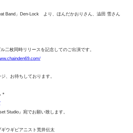
Beat Band」Den-Lock より、
ほんだかおりさん、澁田 雪さん
～
シングル二枚同時リリースを記念してのご出演です。
/www.chainden69.com/
ージ、お待ちしております。
ら＊
/
set Studio』宛でお願い致します。
ブギウギピアニスト荒井伝太