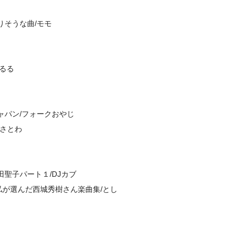
りそうな曲/モモ
まるる
ャパン/フォークおやじ
まさとわ
田聖子パート１/DJカブ
ver～私が選んだ西城秀樹さん楽曲集/とし