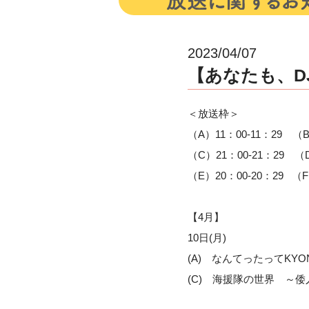
2023/04/07
【あなたも、DJ
＜放送枠＞
（A）11：00-11：29 （B
（C）21：00-21：29 （D
（E）20：00-20：29 （F
【4
月】
10日(月)
(A) なんてったってK
(C) 海援隊の世界 ～