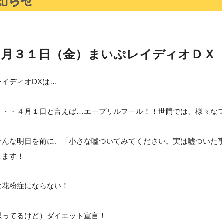
３月３１日（金）まいぷレイディオＤＸ
イディオDXは…
・・・４月１日と言えば…エープリルフール！！世間では、様々な
そんな明日を前に、「小さな嘘ついてみてください。実は嘘ついた
します！
は花粉症にならない！
思ってるけど）ダイエット宣言！