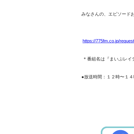
みなさんの、エピソード
https://775fm.co.jp/request
＊番組名は『まいぷレイ
●放送時間：１２時〜１４