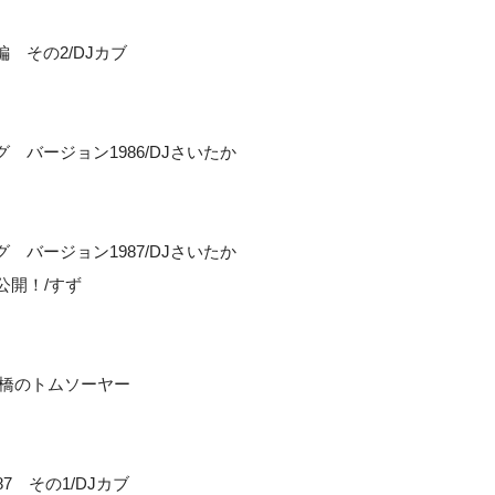
編 その2/DJカブ
グ バージョン1986/DJさいたか
グ バージョン1987/DJさいたか
公開！/すず
板橋のトムソーヤー
7 その1/DJカブ