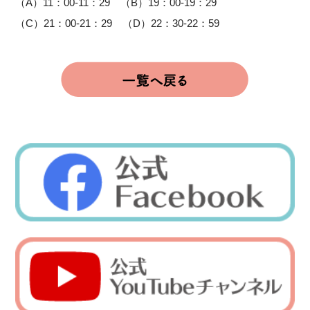
（A）11：00-11：29 （B）19：00-19：29
（C）21：00-21：29 （D）22：30-22：59