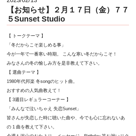
【お知らせ】２月１７日（金）７７
５Sunset Studio
【 トークテーマ 】
「冬だからこそ楽しめる事」
今が一年で一番寒い時期。 こんな寒い冬だからこそ！
みなさんの冬の愉しみ方を是非教えて下さい。
【 選曲テーマ 】
1980年代邦楽 冬songのヒット曲。
おすすめの人気曲教えて！
【 3週目レギュラーコーナー 】
「みんなで泣いちゃえ 失恋Sunset」
皆さんが失恋した時に聴いた曲や、今でも心に忘れないあ
の 1 曲を教えて下さい。
今週も沢山のおたより、メッセージ、Birthday 等お祝いリク