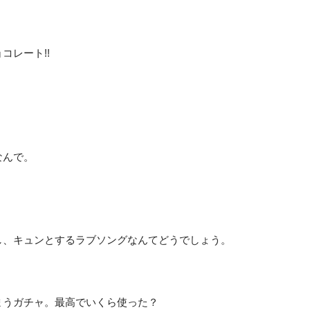
コレート!!
。
なんで。
し、キュンとするラブソングなんてどうでしょう。
まうガチャ。最高でいくら使った？