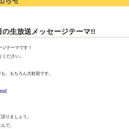
17日の生放送メッセージテーマ!!
セージテーマです！
りください。
ジも、もちろん大歓迎です。
est/
て語りましょう。
なんで。