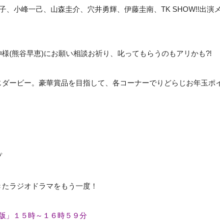
子、小峰一己、山森圭介、穴井勇輝、伊藤圭南、TK SHOW!!出演
様(熊谷早恵)にお願い相談お祈り、叱ってもらうのもアリかも?!
じダービー。豪華賞品を目指して、各コーナーでりどらじお年玉ポ
プ
きたラジオドラマをもう一度！
正月版」１５時～１６時５９分