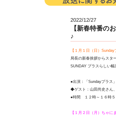
2022/12/27
【新春特番の
♪
【１月１日（日）Sund
局⾧の新春挨拶からスタート
SUNDAY プラスらしい
●出演：「Sundayプ
◆ゲスト：山田尚史さん、a
●時間 １２時～１６時５
【１月２日（月）ちゃにま