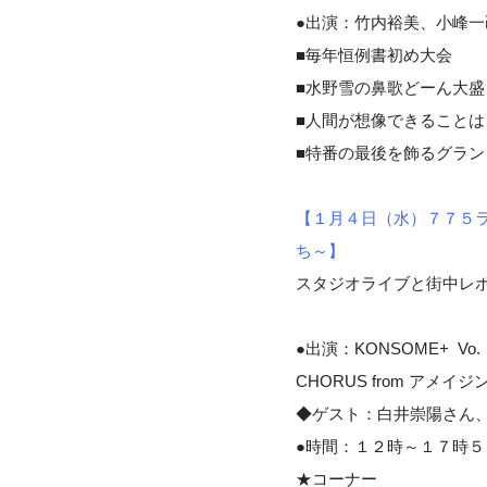
●出演：竹内裕美、小峰
■毎年恒例書初め大会
■水野雪の鼻歌どーん大盛
■人間が想像できること
■特番の最後を飾るグラン
【１月４日（水）７７５ライ
ち～】
スタジオライブと街中レ
●出演：KONSOME+ Vo. 
CHORUS from アメ
◆ゲスト：白井崇陽さん、D
●時間：１２時～１７時５
★コーナー