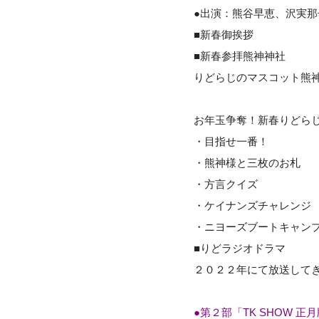
●出演：熊谷早恵、沢実那
■新春御挨拶
■新春参拝熊神神社
りどらじのマスコット熊神
お年玉争奪！新春りどら
・目指せ一番！
・熊神様と三枚のお札
・方言クイズ
・ケイナンズチャレンジ
・ニヨーズブートキャン
■りどラジオドラマ
２０２２年にて放送して
●第２部「TK SHOW 