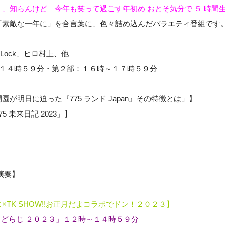
、知らんけど 今年も笑って過ごす年初め おとそ気分で ５ 時間
「素敵な一年に」を合言葉に、色々詰め込んだバラエティ番組です
Lock、ヒロ村上、他
～１４時５９分・第２部：１６時～１７時５９分
が明日に迫った『775 ランド Japan』その特徴とは」】
 未来日記 2023」】
生演奏】
TK SHOW!!お正月だよコラボでドン！２０２３】
W りどらじ ２０２３」１２時～１４時５９分