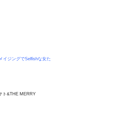
ジングでSelfishな女た
ミサト&THE MERRY