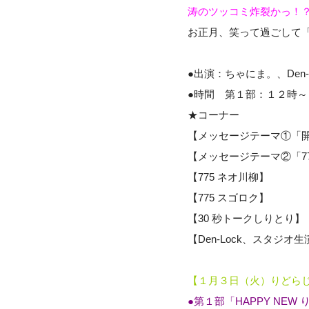
涛のツッコミ炸裂かっ！？
お正月、笑って過ごして
●出演：ちゃにま。、Den-
●時間 第１部：１２時
★コーナー
【メッセージテーマ①「開園
【メッセージテーマ②「775
【775 ネオ川柳】
【775 スゴロク】
【30 秒トークしりとり】
【Den-Lock、スタジオ
【１月３日（火）りどらじ×
●第１部「HAPPY NE