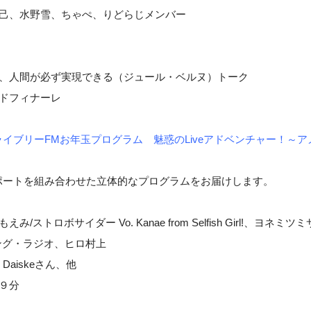
一己、水野雪、ちゃぺ、りどらじメンバー
は、人間が必ず実現できる（ジュール・ベルヌ）トーク
ドフィナーレ
ブリーFMお年玉プログラム 魅惑のLiveアドベンチャー！～アメイ
ポートを組み合わせた立体的なプログラムをお届けします。
もえみ/ストロボサイダー Vo. Kanae from Selfish Girl!、ヨネミツ
イジング・ラジオ、ヒロ村上
aiskeさん、他
９分