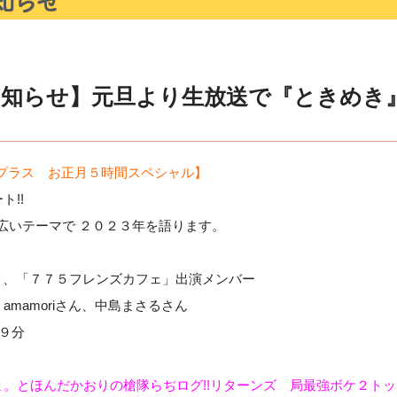
お知らせ】元旦より生放送で『ときめき
ayプラス お正月５時間スペシャル】
!!
幅広いテーマで ２０２３年を語ります。
ラス」、「７７５フレンズカフェ」出演メンバー
mamoriさん、中島まさるさん
９分
。とほんだかおりの槍隊らぢログ!!リターンズ 局最強ボケ２トッ