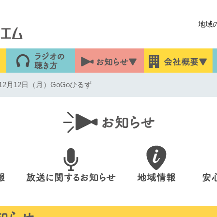
地域
2月12日（月）GoGoひるず