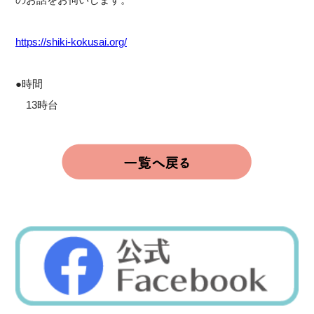
https://shiki-kokusai.org/
●時間
13時台