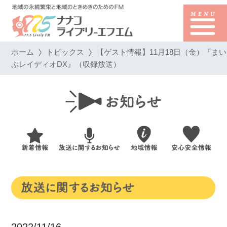
ホーム
トピックス
【ゲスト情報】11月18日（金）『まい
ぷレイディオDX』（収録放送）
2022/11/16