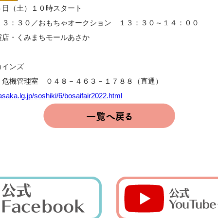
５日（土）１０時スタート
１３：３０／おもちゃオークション １３：３０～１４：００
霞店・くみまちモールあさか
カインズ
 危機管理室 ０４８－４６３－１７８８（直通）
asaka.lg.jp/soshiki/6/bosaifair2022.html