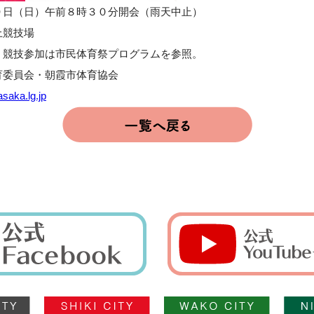
９日（日）午前８時３０分開会（雨天中止）
上競技場
。競技参加は市民体育祭プログラムを参照。
育委員会・朝霞市体育協会
asaka.lg.jp