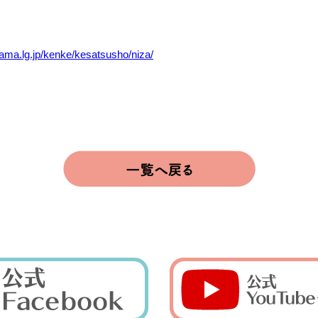
。
itama.lg.jp/kenke/kesatsusho/niza/