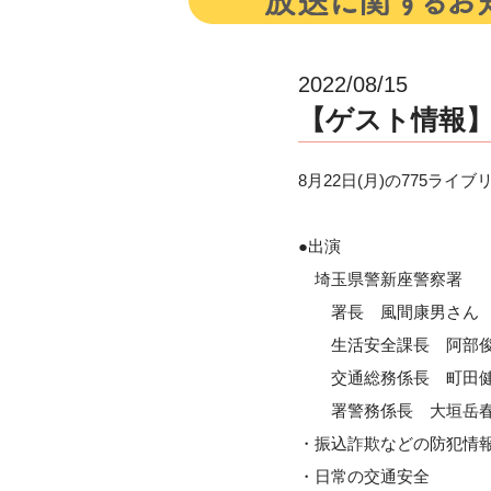
2022/08/15
【ゲスト情報】8
8月22日(月)の775ラ
●出演
埼玉県警新座警察署
署長 風間康男さん
生活安全課長 阿部俊
交通総務係長 町田健
署警務係長 大垣岳春
・振込詐欺などの防犯情
・日常の交通安全