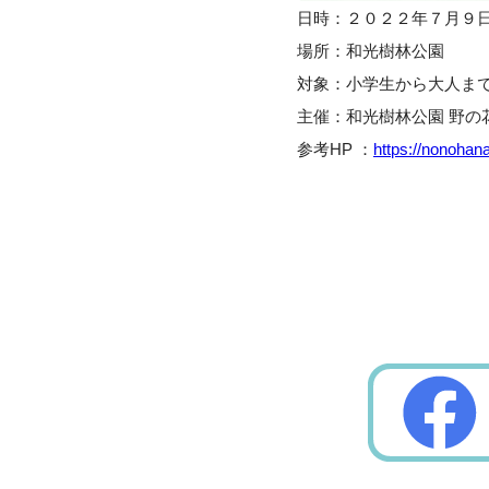
日時：２０２２年７月９
場所：和光樹林公園
対象：小学生から大人ま
主催：和光樹林公園 野の
参考HP ：
https://nonohan