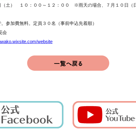
日（土） １０：００～１２：００ ※雨天の場合、７月１０日（
で。参加費無料。定員３０名（事前申込先着順）
花会
awako.wixsite.com/website