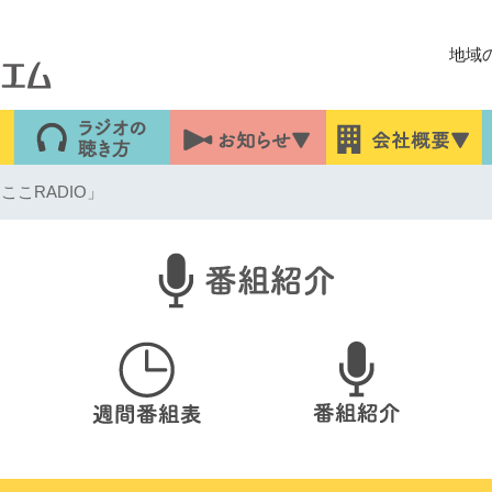
地域
ここRADIO」