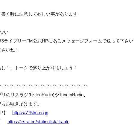
を書く時に注意して欲しい事があります。
ない
75ライブリーFM公式HPにあるメッセージフォームで送って下さい
下さいね！
推し！」トークで盛り上がりましょう！
: : : : : : : : : : : : : : : : : : : : : : : : : : : : : : : : : : : : :
スラジ(ListenRadio)やTuneInRadio、
でもお聴き頂けます。
式HP】
https://775fm.co.jp
P】
https://csra.fm/stationlist/#kanto