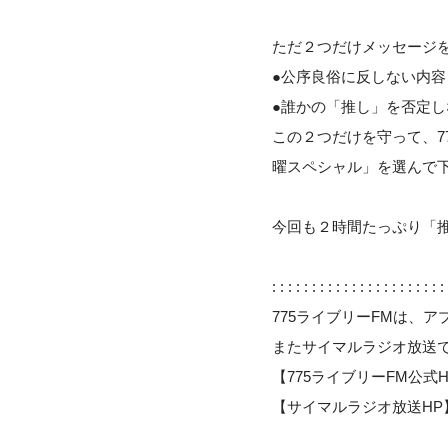
ただ２つだけメッセージ
●公序良俗に反しない内容
●誰かの「推し」を否定し
この２つだけを守って、7
曜スペシャル」を選んで
今回も２時間たっぷり「
: : : : : : : : : : : : : : : : : : : : : : 
775ライブリーFMは、アプリのリ
またサイマルラジオ放送
【775ライブリーFM公
【サイマルラジオ放送H