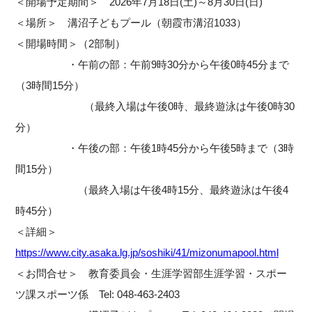
＜開場予定期間＞ 2026年7月18日(土)～8月30日(日)
＜場所＞ 溝沼子どもプール（朝霞市溝沼1033）
＜開場時間＞（2部制）
・午前の部：午前9時30分から午後0時45分まで
（3時間15分）
（最終入場は午後0時、最終遊泳は午後0時30
分）
・午後の部：午後1時45分から午後5時まで（3時
間15分）
（最終入場は午後4時15分、最終遊泳は午後4
時45分）
＜詳細＞
https://www.city.asaka.lg.jp/soshiki/41/mizonumapool.html
＜お問合せ＞
教育委員会・生涯学習部
生涯学習・スポー
ツ課
スポーツ係
Tel: 048-463-2403