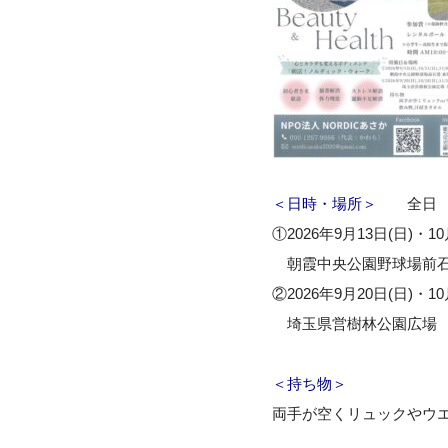
＜日時・場所＞
全日 10
①2026年9月13日(日)・1
朝霞中央公園野球場前石
②2026年9月20日(日)・1
埼玉県営樹林公園広場 
＜持ち物＞
両手が空くリュックやウ