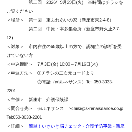
第二回 2026年9月29日(火) ※時間はチラシを
ご覧ください
＜場所＞ 第一回 東ふれあいの家（新座市東2-4-8）
第二回 中原・本多集会所（新座市野火止2-7-
12）
＜対象＞ 市内在住の65歳以上の方で、認知症の診断を受
けていない方
＜申込期間＞ 7月3日(金) 10:00～7月16日(木)
＜申込方法＞ ➀チラシの二次元コードより
②電話（㈱ルネサンス）Tel: 050-3033-
2201
＜主催＞ 新座市 介護保険課
＜問合せ先＞ ㈱ルネサンス r-chiiki@s-renaissance.co.jp
Tel:050-3033-2201
＜詳細＞
簡単！いきいき脳チェック - 介護予防事業 - 新座