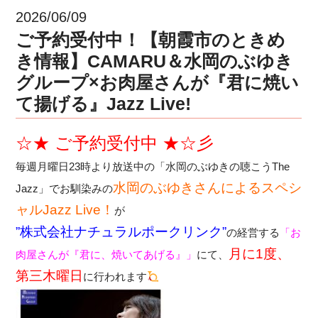
2026/06/09
ご予約受付中！【朝霞市のときめ
き情報】CAMARU＆水岡のぶゆき
グループ×お肉屋さんが『君に焼い
て揚げる』Jazz Live!
☆★ ご予約受付中 ★☆彡
毎週月曜日23時より放送中の「水岡のぶゆきの聴こうThe
水岡のぶゆきさんによる
スペシ
Jazz」でお馴染みの
ャルJazz Live！
が
”株式会社ナチュラルポークリンク”
の経営する
「お
月に1度、
肉屋さんが『君に、焼いてあげる』」
にて、
第三木曜日
に行われます