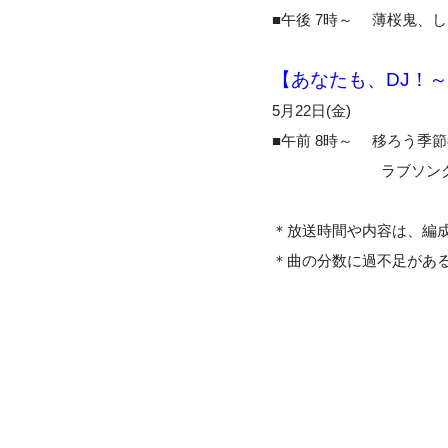
■午後 7時～ 薄桜鬼、し
【あなたも、DJ！
5月22日(金)
■午前 8時～ 移ろう季節
ラブソングビートル
＊放送時間や内容は、編
＊曲の分数に過不足があ